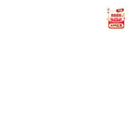
作为综合性的leyu乐鱼在线登录入口平台，我们始终以科技
驱动、服务导向为核心，力求打造一个安全、稳定、可信赖
的体育数据与直播生态。
在推动行业标准提升的同时，leyu乐鱼·官方web站登录入口-
乐鱼(中国)积极拓展创新边界，以高效响应用户需求为目
标，逐步形成独有的技术优势与服务口碑。
用户至
倾听用户声音，从细节中优化每一次访问体
上：
验。
科技驱
以智能系统支撑平台运行，提升数据响应速度
动：
与准确度。
责任引
坚守合规运营标准，构建值得信赖的体育信息
领：
环境。