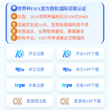
立即下载leyu乐鱼在线登录入口APP